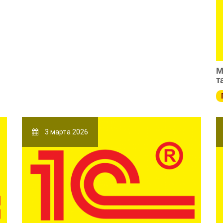
М
т
3 марта 2026