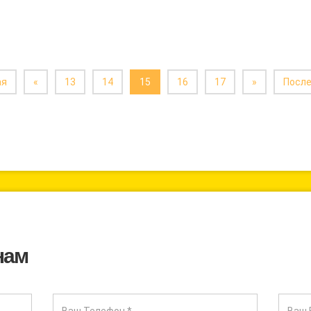
ая
«
13
14
15
16
17
»
Посл
нам