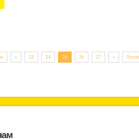
ая
«
23
24
25
26
27
»
Посл
нам