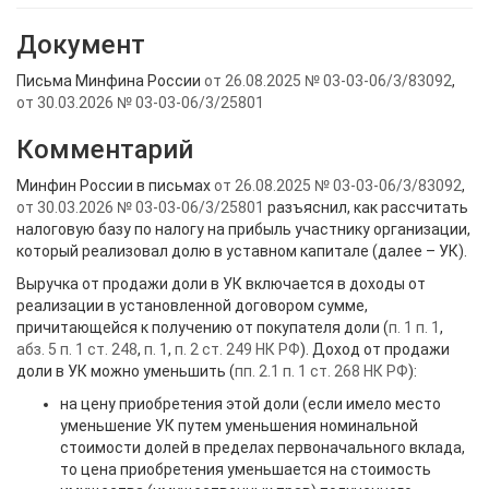
Документ
Письма Минфина России
от 26.08.2025 № 03-03-06/3/83092
,
от 30.03.2026 № 03-03-06/3/25801
Комментарий
Минфин России в письмах
от 26.08.2025 № 03-03-06/3/83092
,
от 30.03.2026 № 03-03-06/3/25801
разъяснил, как рассчитать
налоговую базу по налогу на прибыль участнику организации,
который реализовал долю в уставном капитале (далее – УК).
Выручка от продажи доли в УК включается в доходы от
реализации в установленной договором сумме,
причитающейся к получению от покупателя доли (
п. 1 п. 1
,
абз. 5 п. 1 ст. 248
,
п. 1
,
п. 2 ст. 249 НК РФ
). Доход от продажи
доли в УК можно уменьшить (
пп. 2.1 п. 1 ст. 268 НК РФ
):
на цену приобретения этой доли (если имело место
уменьшение УК путем уменьшения номинальной
стоимости долей в пределах первоначального вклада,
то цена приобретения уменьшается на стоимость