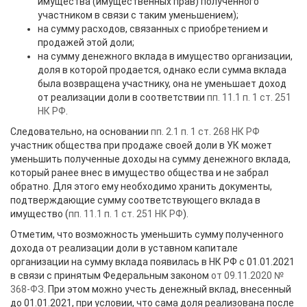
имущества (имущественных прав) полученного
участником в связи с таким уменьшением);
на сумму расходов, связанных с приобретением и
продажей этой доли;
на сумму денежного вклада в имущество организации,
доля в которой продается, однако если сумма вклада
была возвращена участнику, она не уменьшает доход
от реализации доли в соответствии
пп. 11.1 п. 1 ст. 251
НК РФ
.
Следовательно, на основании
пп. 2.1 п. 1 ст. 268 НК РФ
участник общества при продаже своей доли в УК может
уменьшить полученные доходы на сумму денежного вклада,
который ранее внес в имущество общества и не забрал
обратно. Для этого ему необходимо хранить документы,
подтверждающие сумму соответствующего вклада в
имущество (
пп. 11.1 п. 1 ст. 251 НК РФ
).
Отметим, что возможность уменьшить сумму полученного
дохода от реализации доли в уставном капитале
организации на сумму вклада появилась в НК РФ с 01.01.2021
в связи с принятым Федеральным законом
от 09.11.2020 №
368-ФЗ
. При этом можно учесть денежный вклад, внесенный
до 01.01.2021, при условии, что сама доля реализована после