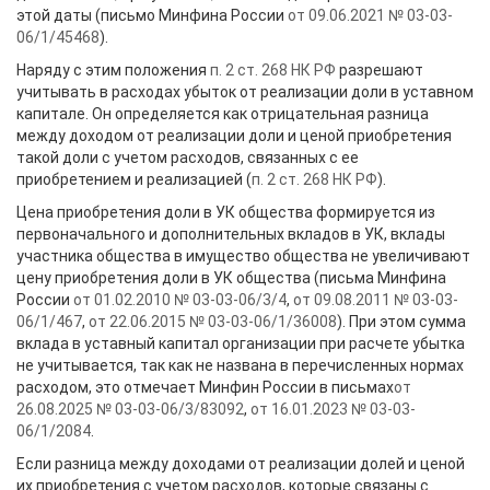
этой даты (письмо Минфина России
от 09.06.2021 № 03-03-
06/1/45468
).
Наряду с этим положения
п. 2 ст. 268 НК РФ
разрешают
учитывать в расходах убыток от реализации доли в уставном
капитале. Он определяется как отрицательная разница
между доходом от реализации доли и ценой приобретения
такой доли с учетом расходов, связанных с ее
приобретением и реализацией (
п. 2 ст. 268 НК РФ
).
Цена приобретения доли в УК общества формируется из
первоначального и дополнительных вкладов в УК, вклады
участника общества в имущество общества не увеличивают
цену приобретения доли в УК общества (письма Минфина
России
от 01.02.2010 № 03-03-06/3/4
,
от 09.08.2011 № 03-03-
06/1/467
,
от 22.06.2015 № 03-03-06/1/36008
). При этом сумма
вклада в уставный капитал организации при расчете убытка
не учитывается, так как не названа в перечисленных нормах
расходом, это отмечает Минфин России в письмах
от
26.08.2025 № 03-03-06/3/83092
,
от 16.01.2023 № 03-03-
06/1/2084
.
Если разница между доходами от реализации долей и ценой
их приобретения с учетом расходов, которые связаны с