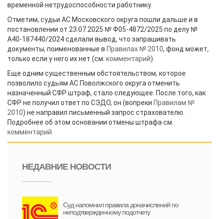
временной нетрудоспособности работнику.
Отметим, судьи АС Московского округа пошли дальше и в
постановлении от 23.07.2025 № Ф05-4872/2025 по делу №
А40-187440/2024 сделали вывод, что запрашивать
документы, поименованные в
Правилах № 2010
, фонд может,
только если у него их нет (см.
комментарий
).
Еще одним существенным обстоятельством, которое
позволило судьям АС Поволжского округа отменить
назначенный СФР штраф, стало следующее. После того, как
СФР не получил ответ по СЭДО, он (вопреки
Правилам №
2010
) не направил письменный запрос страхователю.
Подробнее об этом основании отмены штрафа см.
комментарий
.
НЕДАВНИЕ НОВОСТИ
Суд напомнил правила доначислений по
неподтвержденному подотчету