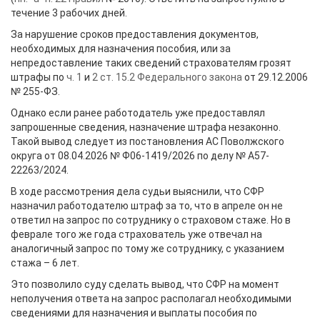
течение 3 рабочих дней.
За нарушение сроков предоставления документов,
необходимых для назначения пособия, или за
непредоставление таких сведений страхователям грозят
штрафы по
ч. 1
и
2 ст. 15.2 Федерального закона
от 29.12.2006
№ 255-ФЗ.
Однако если ранее работодатель уже предоставлял
запрошенные сведения, назначение штрафа незаконно.
Такой вывод следует из постановления АС Поволжского
округа от 08.04.2026 № Ф06-1419/2026 по делу № А57-
22263/2024.
В ходе рассмотрения дела судьи выяснили, что СФР
назначил работодателю штраф за то, что в апреле он не
ответил на запрос по сотруднику о страховом стаже. Но в
феврале того же года страхователь уже отвечал на
аналогичный запрос по тому же сотруднику, с указанием
стажа – 6 лет.
Это позволило суду сделать вывод, что СФР на момент
неполучения ответа на запрос располагал необходимыми
сведениями для назначения и выплаты пособия по