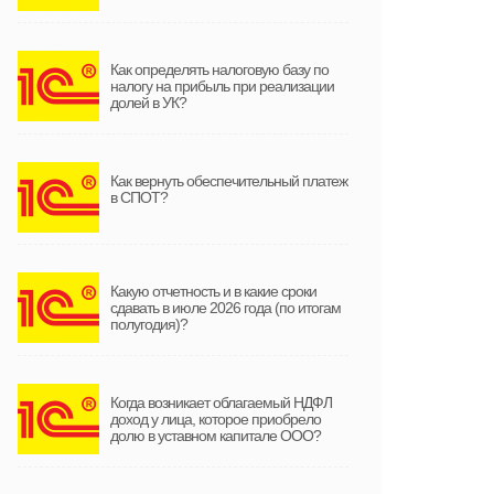
Как определять налоговую базу по
налогу на прибыль при реализации
долей в УК?
Как вернуть обеспечительный платеж
в СПОТ?
Какую отчетность и в какие сроки
сдавать в июле 2026 года (по итогам
полугодия)?
Когда возникает облагаемый НДФЛ
доход у лица, которое приобрело
долю в уставном капитале ООО?