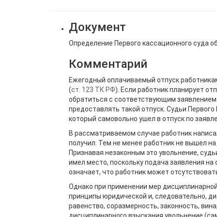
Документ
Определение Первого кассационного суда об
Комментарий
Ежегодный оплачиваемый отпуск работникам
(
ст. 123 ТК РФ
). Если работник планирует от
обратиться с соответствующим заявлением 
предоставлять такой отпуск. Судьи Первого
который самовольно ушел в отпуск по заявл
В рассматриваемом случае работник написал
получил. Тем не менее работник не вышел на
Признавая незаконным это увольнение, судь
имел место, поскольку подача заявления на
означает, что работник может отсутствовать
Однако при применении мер дисциплинарно
принципы юридической и, следовательно, д
равенство, соразмерность, законность, вина
дисциплинарного взыскания увольнение (са