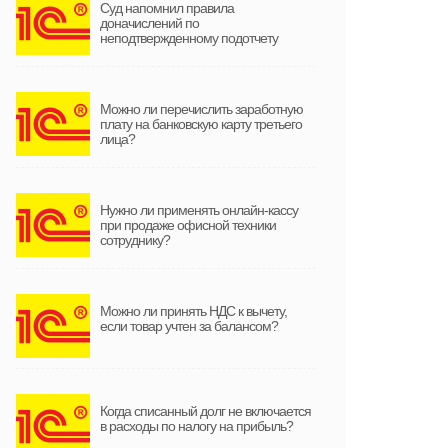
Суд напомнил правила
доначислений по
неподтвержденному подотчету
Можно ли перечислить заработную
плату на банковскую карту третьего
лица?
Нужно ли применять онлайн-кассу
при продаже офисной техники
сотруднику?
Можно ли принять НДС к вычету,
если товар учтен за балансом?
Когда списанный долг не включается
в расходы по налогу на прибыль?