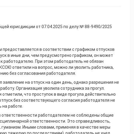
щей юрисдикции от 07.04.2025 по делу № 88-9490/2025
 предоставляется в соответствии с графиком отпусков
пуск в иные дни, чем предусмотрено графиком, он может
к работодателю. При этом работодатель не обязан
 КСОЮ ответили на вопрос, можно ли уволить работника,
ению без согласования работодателя.
 заявление на отпуск на один день, однако разрешения не
 работу. Организация уволила сотрудника за прогул.
и отметили, что проступок в виде прогула действительно
 отпуск без соответствующего согласия работодателя не
 на работе.
й ответственности работодателем не соблюдены общие
исциплинарной ответственности. Это справедливость,
, гуманизм. Иными словами, применяя в качестве меры
мую тяжелую по последствиям), работодатель не учел