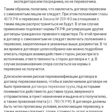
экспедитора или посредника, но не перевозчика.
Таким образом, полагаем, что заключать договор перевозки
с самозанятым лицом не следует. При этом положения
главы
40 ГК РФ
о перевозке и
Закона № 259-ФЗ
на отношения с
таким лицом распространяться не будут. В этом случае
применению подлежат нормы ГК РФ, регулирующие другие
договоры гражданско-правового характера. По этой причине
в договор с самозанятым не следует включать положения о
перевозке, закрепленные в указанных выше документах. В то
же время в договоре целесообразно как можно подробнее
описать порядок взаимодействия сторон, риски при его
исполнении, ответственность сторон договора и т. д. В
случае возникновения спора сослаться на нормы о
перевозке не получится.
Для исключения рисков переквалификации договора в
договор перевозки важно, чтобы в заключаемом договоре не
было признаков
договора перевозки груза
, под которыми
понимаются действия по доставке груза, вверенного
отправителем, в пункт назначения и выдача его получателю,
а также провозная плата (
ст. 785 ГК РФ
). В договоре должны
быть четко прописаны условия, исключающие перевозку, а
также указаны предмет, сроки, стоимость услуг и порядок